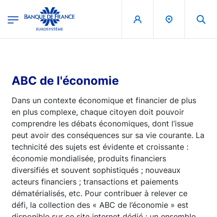
egion
Banque de France - Menu Principal
Aller au contenu principal
ABC de l'économie
Dans un contexte économique et financier de plus
en plus complexe, chaque citoyen doit pouvoir
comprendre les débats économiques, dont l’issue
peut avoir des conséquences sur sa vie courante. La
technicité des sujets est évidente et croissante :
économie mondialisée, produits financiers
diversifiés et souvent sophistiqués ; nouveaux
acteurs financiers ; transactions et paiements
dématérialisés, etc. Pour contribuer à relever ce
défi, la collection des « ABC de l’économie » est
disponible sur ce site internet dédié : un ensemble