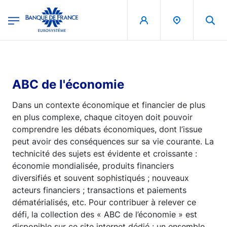
egion
Banque de France - Menu Principal
Aller au contenu principal
ABC de l'économie
Dans un contexte économique et financier de plus
en plus complexe, chaque citoyen doit pouvoir
comprendre les débats économiques, dont l’issue
peut avoir des conséquences sur sa vie courante. La
technicité des sujets est évidente et croissante :
économie mondialisée, produits financiers
diversifiés et souvent sophistiqués ; nouveaux
acteurs financiers ; transactions et paiements
dématérialisés, etc. Pour contribuer à relever ce
défi, la collection des « ABC de l’économie » est
disponible sur ce site internet dédié : un ensemble