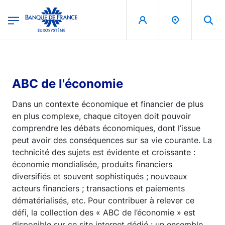
egion
Banque de France - Menu Principal
Aller au contenu principal
ABC de l'économie
Dans un contexte économique et financier de plus
en plus complexe, chaque citoyen doit pouvoir
comprendre les débats économiques, dont l’issue
peut avoir des conséquences sur sa vie courante. La
technicité des sujets est évidente et croissante :
économie mondialisée, produits financiers
diversifiés et souvent sophistiqués ; nouveaux
acteurs financiers ; transactions et paiements
dématérialisés, etc. Pour contribuer à relever ce
défi, la collection des « ABC de l’économie » est
disponible sur ce site internet dédié : un ensemble