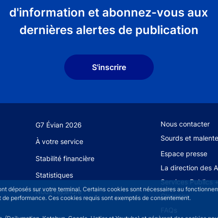
d'information et abonnez-vous aux
dernières alertes de publication
S'inscrire
Footer secondary
Nous contacter
G7 Évian 2026
Sourds et malent
À votre service
Espace presse
Stabilité financière
La direction des 
Statistiques
Services Publics 
sont déposés sur votre terminal. Certains cookies sont nécessaires au fonctionneme
Nous rejoindre
Glossaire
n et de performance. Ces cookies requis sont exemptés de consentement.
FAQs