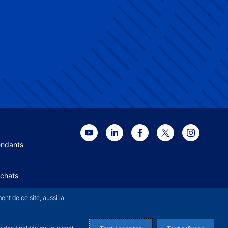
 menu
endants
Achats
+
nt de ce site, aussi la