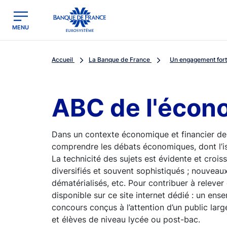
egion
Banque de France - Menu Principal
MENU
Accueil
La Banque de France
Un engagement fort 
ABC de l'écon
Dans un contexte économique et financier de
comprendre les débats économiques, dont l’i
La technicité des sujets est évidente et crois
diversifiés et souvent sophistiqués ; nouveaux
dématérialisés, etc. Pour contribuer à relever
disponible sur ce site internet dédié : un ens
concours conçus à l’attention d’un public la
et élèves de niveau lycée ou post-bac.