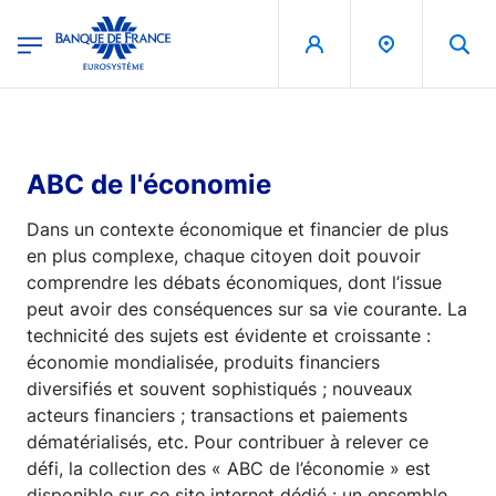
egion
Banque de France - Menu Principal
Aller au contenu principal
ABC de l'économie
Dans un contexte économique et financier de plus
en plus complexe, chaque citoyen doit pouvoir
comprendre les débats économiques, dont l’issue
peut avoir des conséquences sur sa vie courante. La
technicité des sujets est évidente et croissante :
économie mondialisée, produits financiers
diversifiés et souvent sophistiqués ; nouveaux
acteurs financiers ; transactions et paiements
dématérialisés, etc. Pour contribuer à relever ce
défi, la collection des « ABC de l’économie » est
disponible sur ce site internet dédié : un ensemble