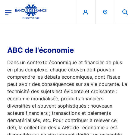
egion
Banque de France - Menu Principal
Aller au contenu principal
ABC de l'économie
Dans un contexte économique et financier de plus
en plus complexe, chaque citoyen doit pouvoir
comprendre les débats économiques, dont l’issue
peut avoir des conséquences sur sa vie courante. La
technicité des sujets est évidente et croissante :
économie mondialisée, produits financiers
diversifiés et souvent sophistiqués ; nouveaux
acteurs financiers ; transactions et paiements
dématérialisés, etc. Pour contribuer à relever ce
défi, la collection des « ABC de l’économie » est
disponible sur ce site internet dédié : un ensemble