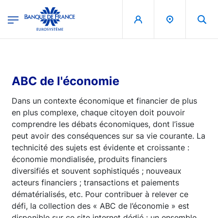
egion
Banque de France - Menu Principal
Aller au contenu principal
ABC de l'économie
Dans un contexte économique et financier de plus
en plus complexe, chaque citoyen doit pouvoir
comprendre les débats économiques, dont l’issue
peut avoir des conséquences sur sa vie courante. La
technicité des sujets est évidente et croissante :
économie mondialisée, produits financiers
diversifiés et souvent sophistiqués ; nouveaux
acteurs financiers ; transactions et paiements
dématérialisés, etc. Pour contribuer à relever ce
défi, la collection des « ABC de l’économie » est
disponible sur ce site internet dédié : un ensemble