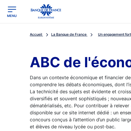
egion
Banque de France - Menu Principal
MENU
Accueil
La Banque de France
Un engagement fort 
ABC de l'écon
Dans un contexte économique et financier de
comprendre les débats économiques, dont l’i
La technicité des sujets est évidente et crois
diversifiés et souvent sophistiqués ; nouveaux
dématérialisés, etc. Pour contribuer à relever
disponible sur ce site internet dédié : un ens
concours conçus à l’attention d’un public la
et élèves de niveau lycée ou post-bac.