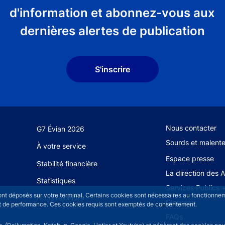
d'information et abonnez-vous aux
dernières alertes de publication
S'inscrire
Footer secondary
Nous contacter
G7 Évian 2026
Sourds et malent
À votre service
Espace presse
Stabilité financière
La direction des 
Statistiques
Services Publics 
sont déposés sur votre terminal. Certains cookies sont nécessaires au fonctionneme
Nous rejoindre
Glossaire
n et de performance. Ces cookies requis sont exemptés de consentement.
FAQs