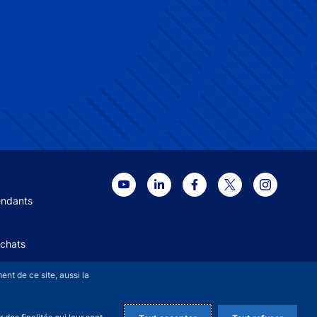
 menu
endants
Achats
+
nt de ce site, aussi la