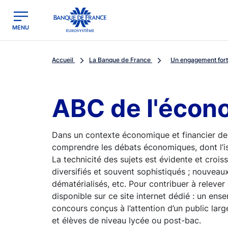
egion
Banque de France - Menu Principal
MENU
Accueil
La Banque de France
Un engagement fort 
ABC de l'écon
Dans un contexte économique et financier de
comprendre les débats économiques, dont l’i
La technicité des sujets est évidente et crois
diversifiés et souvent sophistiqués ; nouveaux
dématérialisés, etc. Pour contribuer à relever
disponible sur ce site internet dédié : un ens
concours conçus à l’attention d’un public la
et élèves de niveau lycée ou post-bac.