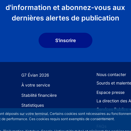
d'information et abonnez-vous aux
dernières alertes de publication
S'inscrire
Footer secondary
Nous contacter
G7 Évian 2026
Sourds et malent
À votre service
Espace presse
Stabilité financière
La direction des 
Statistiques
Services Publics 
sont déposés sur votre terminal. Certains cookies sont nécessaires au fonctionneme
Nous rejoindre
Glossaire
n et de performance. Ces cookies requis sont exemptés de consentement.
FAQs