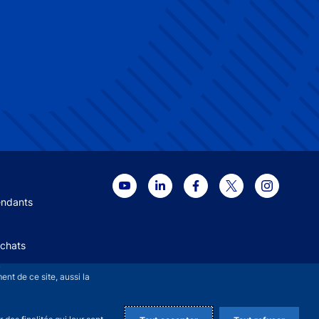
 menu
endants
Achats
+
nt de ce site, aussi la