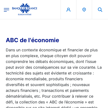
egion
Banque de France - Menu Principal
Aller au contenu principal
ABC de l'économie
Dans un contexte économique et financier de plus
en plus complexe, chaque citoyen doit pouvoir
comprendre les débats économiques, dont l’issue
peut avoir des conséquences sur sa vie courante. La
technicité des sujets est évidente et croissante :
économie mondialisée, produits financiers
diversifiés et souvent sophistiqués ; nouveaux
acteurs financiers ; transactions et paiements
dématérialisés, etc. Pour contribuer à relever ce
défi, la collection des « ABC de l’économie » est
disponible sur ce site internet dédié : un ensemble