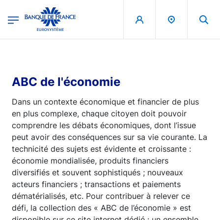
egion
Banque de France - Menu Principal
Aller au contenu principal
ABC de l'économie
Dans un contexte économique et financier de plus
en plus complexe, chaque citoyen doit pouvoir
comprendre les débats économiques, dont l’issue
peut avoir des conséquences sur sa vie courante. La
technicité des sujets est évidente et croissante :
économie mondialisée, produits financiers
diversifiés et souvent sophistiqués ; nouveaux
acteurs financiers ; transactions et paiements
dématérialisés, etc. Pour contribuer à relever ce
défi, la collection des « ABC de l’économie » est
disponible sur ce site internet dédié : un ensemble