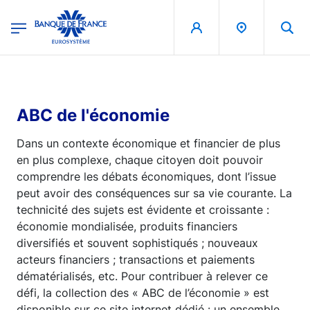
egion
Banque de France - Menu Principal
Aller au contenu principal
ABC de l'économie
Dans un contexte économique et financier de plus
en plus complexe, chaque citoyen doit pouvoir
comprendre les débats économiques, dont l’issue
peut avoir des conséquences sur sa vie courante. La
technicité des sujets est évidente et croissante :
économie mondialisée, produits financiers
diversifiés et souvent sophistiqués ; nouveaux
acteurs financiers ; transactions et paiements
dématérialisés, etc. Pour contribuer à relever ce
défi, la collection des « ABC de l’économie » est
disponible sur ce site internet dédié : un ensemble