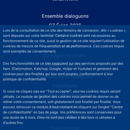
Site navigation
Ensemble dialoguons
G7 Évian 2026
Lors de la consultation de ce site des témoins de connexion, dits « cookies »,
La Banque de France
sont déposés sur votre terminal. Certains cookies sont nécessaires au
fonctionnement de ce site, aussi la gestion de ce site requiert l’utilisation de
À votre service
cookies de mesure de fréquentation et de performance. Ces cookies requis
sont exemptés de consentement.
Stratégie monétaire
Des fonctionnalités de ce site s’appuient sur des services proposés par des
Stabilité financière
tiers (Dailymotion, Katchup, Google, Hotjar et Youtube) et génèrent des
cookies pour des finalités qui leur sont propres, conformément à leur
Publications et recherche
politique de confidentialité.
Statistiques
Si vous ne cliquez pas sur "Tout accepter", seul les cookies requis seront
Actualités et événements
utilisés. Le module de gestion des cookies vous permet de donner ou de
retirer votre consentement, soit globalement soit finalité par finalité. Vous
Nous rejoindre
pouvez retrouver ce module à tout moment en cliquant sur l’onglet "Centre
de confidentialité" en bas de page. Vos préférences sont conservées pour
Comités consultatifs
une durée de 6 mois. Elles ne sont pas cédées à des tiers ni utilisées à
d'autres fins.
Footer secondary menu
Nous contacter