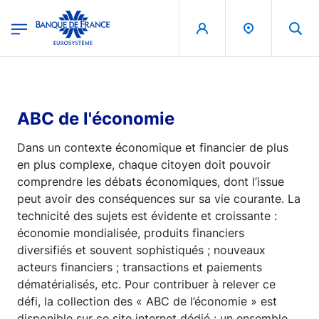
egion
Banque de France - Menu Principal
Aller au contenu principal
ABC de l'économie
Dans un contexte économique et financier de plus
en plus complexe, chaque citoyen doit pouvoir
comprendre les débats économiques, dont l’issue
peut avoir des conséquences sur sa vie courante. La
technicité des sujets est évidente et croissante :
économie mondialisée, produits financiers
diversifiés et souvent sophistiqués ; nouveaux
acteurs financiers ; transactions et paiements
dématérialisés, etc. Pour contribuer à relever ce
défi, la collection des « ABC de l’économie » est
disponible sur ce site internet dédié : un ensemble