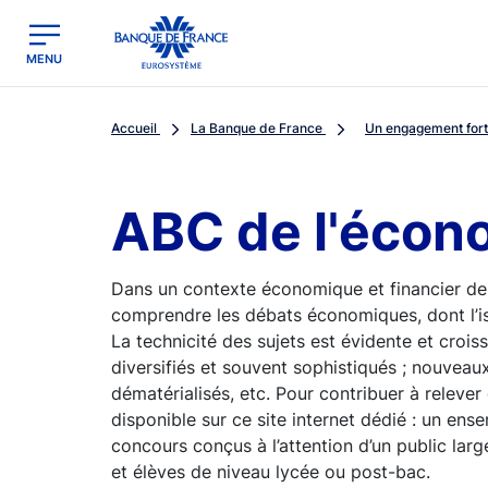
egion
Banque de France - Menu Principal
MENU
Accueil
La Banque de France
Un engagement fort 
ABC de l'écon
Dans un contexte économique et financier de
comprendre les débats économiques, dont l’i
La technicité des sujets est évidente et crois
diversifiés et souvent sophistiqués ; nouveaux
dématérialisés, etc. Pour contribuer à relever
disponible sur ce site internet dédié : un ens
concours conçus à l’attention d’un public la
et élèves de niveau lycée ou post-bac.