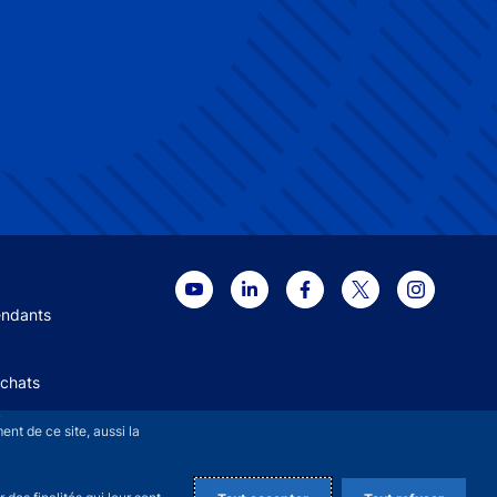
 menu
endants
Achats
+
nt de ce site, aussi la