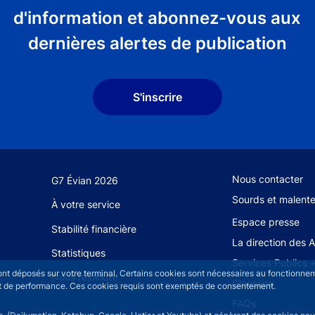
d'information et abonnez-vous aux
dernières alertes de publication
S'inscrire
Footer secondary
Nous contacter
G7 Évian 2026
Sourds et malent
À votre service
Espace presse
Stabilité financière
La direction des 
Statistiques
Services Publics 
sont déposés sur votre terminal. Certains cookies sont nécessaires au fonctionneme
Nous rejoindre
Glossaire
n et de performance. Ces cookies requis sont exemptés de consentement.
FAQs