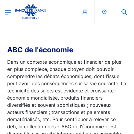
egion
Banque de France - Menu Principal
Aller au contenu principal
ABC de l'économie
Dans un contexte économique et financier de plus
en plus complexe, chaque citoyen doit pouvoir
comprendre les débats économiques, dont l’issue
peut avoir des conséquences sur sa vie courante. La
technicité des sujets est évidente et croissante :
économie mondialisée, produits financiers
diversifiés et souvent sophistiqués ; nouveaux
acteurs financiers ; transactions et paiements
dématérialisés, etc. Pour contribuer à relever ce
défi, la collection des « ABC de l’économie » est
disponible sur ce site internet dédié : un ensemble