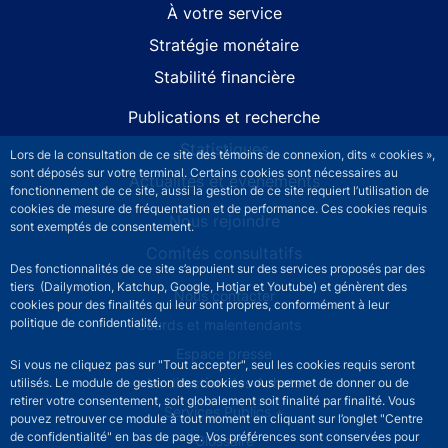
À votre service
Stratégie monétaire
Stabilité financière
Publications et recherche
Statistiques
Lors de la consultation de ce site des témoins de connexion, dits « cookies »,
sont déposés sur votre terminal. Certains cookies sont nécessaires au
Actualités et événements
fonctionnement de ce site, aussi la gestion de ce site requiert l’utilisation de
cookies de mesure de fréquentation et de performance. Ces cookies requis
Nous rejoindre
sont exemptés de consentement.
Comités consultatifs
Des fonctionnalités de ce site s’appuient sur des services proposés par des
tiers (Dailymotion, Katchup, Google, Hotjar et Youtube) et génèrent des
Footer secondary menu
Nous contacter
cookies pour des finalités qui leur sont propres, conformément à leur
politique de confidentialité.
Sourds et malentendants
Espace presse
Si vous ne cliquez pas sur "Tout accepter", seul les cookies requis seront
La direction des Achats
utilisés. Le module de gestion des cookies vous permet de donner ou de
retirer votre consentement, soit globalement soit finalité par finalité. Vous
Services Publics +
pouvez retrouver ce module à tout moment en cliquant sur l’onglet "Centre
de confidentialité" en bas de page. Vos préférences sont conservées pour
Glossaire