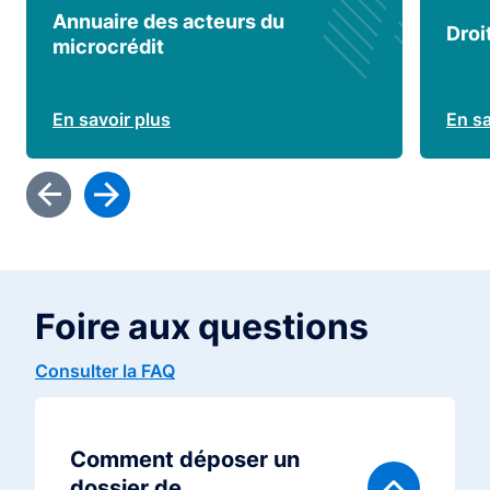
Annuaire des acteurs du
Droi
microcrédit
En savoir plus
En sa
Foire aux questions
Consulter la FAQ
Comment déposer un
dossier de