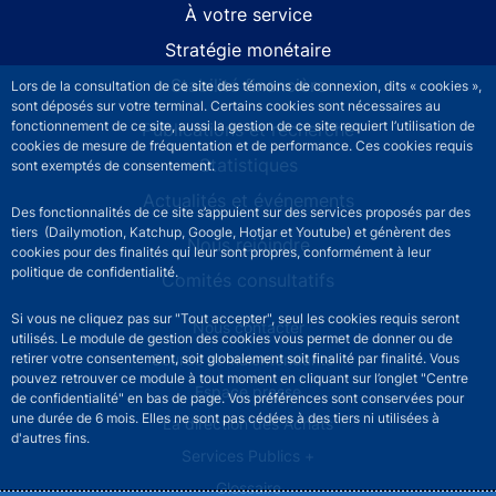
À votre service
Stratégie monétaire
Stabilité financière
Lors de la consultation de ce site des témoins de connexion, dits « cookies »,
sont déposés sur votre terminal. Certains cookies sont nécessaires au
fonctionnement de ce site, aussi la gestion de ce site requiert l’utilisation de
Publications et recherche
cookies de mesure de fréquentation et de performance. Ces cookies requis
Statistiques
sont exemptés de consentement.
Actualités et événements
Des fonctionnalités de ce site s’appuient sur des services proposés par des
tiers (Dailymotion, Katchup, Google, Hotjar et Youtube) et génèrent des
Nous rejoindre
cookies pour des finalités qui leur sont propres, conformément à leur
politique de confidentialité.
Comités consultatifs
Si vous ne cliquez pas sur "Tout accepter", seul les cookies requis seront
Footer secondary menu
Nous contacter
utilisés. Le module de gestion des cookies vous permet de donner ou de
Sourds et malentendants
retirer votre consentement, soit globalement soit finalité par finalité. Vous
pouvez retrouver ce module à tout moment en cliquant sur l’onglet "Centre
Espace presse
de confidentialité" en bas de page. Vos préférences sont conservées pour
une durée de 6 mois. Elles ne sont pas cédées à des tiers ni utilisées à
La direction des Achats
d'autres fins.
Services Publics +
Glossaire