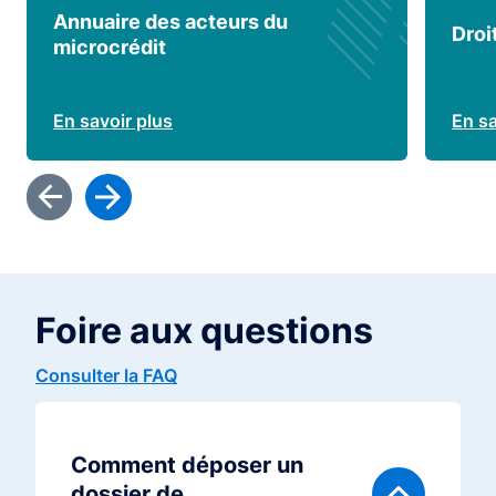
Annuaire des acteurs du
Droi
microcrédit
En savoir plus
En sa
Foire aux questions
Consulter la FAQ
Comment déposer un
dossier de