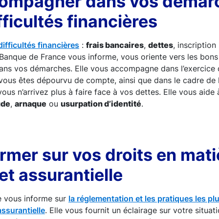
ompagner dans vos démar
fficultés financières
ifficultés financières
:
frais bancaires
,
dettes
, inscription
a Banque de France vous informe, vous oriente vers les bons 
ns vos démarches. Elle vous accompagne dans l’exercice 
vous êtes dépourvu de compte, ainsi que dans le cadre de 
vous n’arrivez plus à faire face à vos dettes. Elle vous aide 
ude
,
arnaque
ou
usurpation d’identité
.
rmer sur vos droits en mati
et assurantielle
e vous informe sur
la réglementation et les pratiques les p
assurantielle
. Elle vous fournit un éclairage sur votre situati