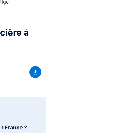
tige.
cière à
en France ?