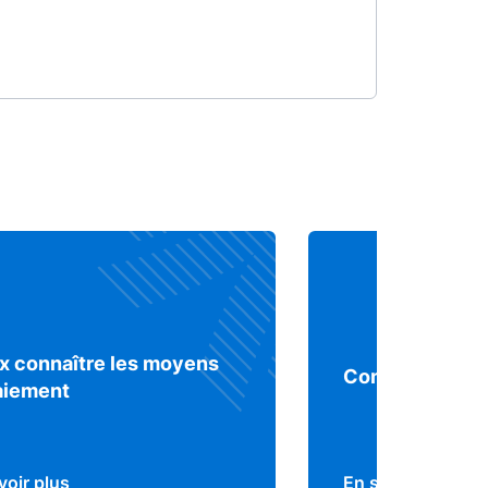
x connaître les moyens
Comprendre le 
aiement
voir plus
En savoir plus