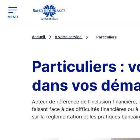
egion
Banque de France - Menu Principal
MENU
Accueil
À votre service
Particuliers
Particuliers :
dans vos dém
Acteur de référence de l’inclusion financière
faisant face à des difficultés financières ou à 
sur la réglementation et les pratiques bancaire