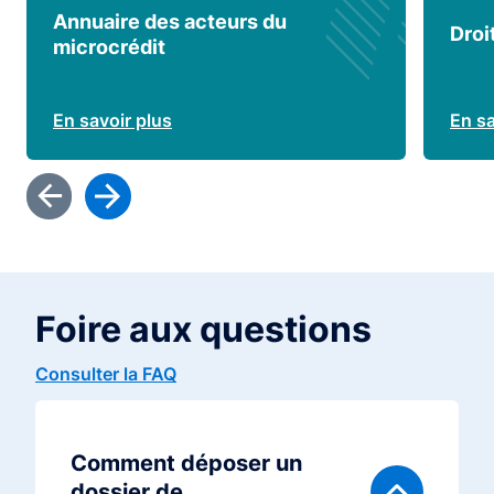
Annuaire des acteurs du
Droi
microcrédit
En savoir plus
En sa
Foire aux questions
Consulter la FAQ
Comment déposer un
dossier de