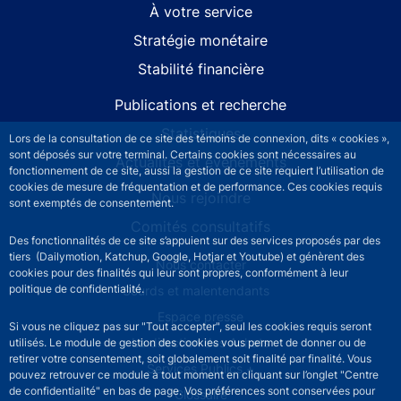
À votre service
Stratégie monétaire
Stabilité financière
Publications et recherche
Statistiques
Lors de la consultation de ce site des témoins de connexion, dits « cookies »,
sont déposés sur votre terminal. Certains cookies sont nécessaires au
Actualités et événements
fonctionnement de ce site, aussi la gestion de ce site requiert l’utilisation de
cookies de mesure de fréquentation et de performance. Ces cookies requis
Nous rejoindre
sont exemptés de consentement.
Comités consultatifs
Des fonctionnalités de ce site s’appuient sur des services proposés par des
tiers (Dailymotion, Katchup, Google, Hotjar et Youtube) et génèrent des
Footer secondary menu
Nous contacter
cookies pour des finalités qui leur sont propres, conformément à leur
politique de confidentialité.
Sourds et malentendants
Espace presse
Si vous ne cliquez pas sur "Tout accepter", seul les cookies requis seront
La direction des Achats
utilisés. Le module de gestion des cookies vous permet de donner ou de
retirer votre consentement, soit globalement soit finalité par finalité. Vous
Services Publics +
pouvez retrouver ce module à tout moment en cliquant sur l’onglet "Centre
de confidentialité" en bas de page. Vos préférences sont conservées pour
Glossaire