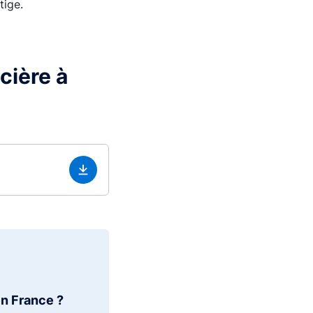
tige.
cière à
en France ?