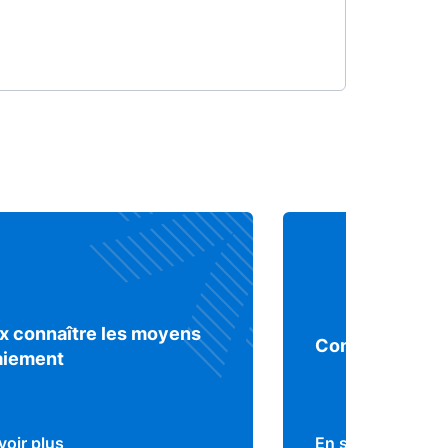
x connaître les moyens
Comprendre le 
aiement
voir plus
En savoir plus