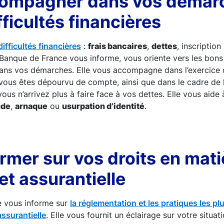
ompagner dans vos démar
fficultés financières
ifficultés financières
:
frais bancaires
,
dettes
, inscription
a Banque de France vous informe, vous oriente vers les bons 
ns vos démarches. Elle vous accompagne dans l’exercice 
vous êtes dépourvu de compte, ainsi que dans le cadre de 
vous n’arrivez plus à faire face à vos dettes. Elle vous aide 
ude
,
arnaque
ou
usurpation d’identité
.
rmer sur vos droits en mati
et assurantielle
e vous informe sur
la réglementation et les pratiques les p
assurantielle
. Elle vous fournit un éclairage sur votre situati