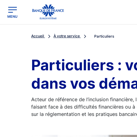
egion
Banque de France - Menu Principal
MENU
Accueil
À votre service
Particuliers
Particuliers :
dans vos dém
Acteur de référence de l’inclusion financière
faisant face à des difficultés financières ou à 
sur la réglementation et les pratiques bancaire