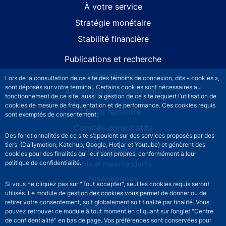
À votre service
Stratégie monétaire
Stabilité financière
Publications et recherche
Statistiques
Lors de la consultation de ce site des témoins de connexion, dits « cookies »,
sont déposés sur votre terminal. Certains cookies sont nécessaires au
Actualités et événements
fonctionnement de ce site, aussi la gestion de ce site requiert l’utilisation de
cookies de mesure de fréquentation et de performance. Ces cookies requis
Nous rejoindre
sont exemptés de consentement.
Comités consultatifs
Des fonctionnalités de ce site s’appuient sur des services proposés par des
tiers (Dailymotion, Katchup, Google, Hotjar et Youtube) et génèrent des
Footer secondary menu
Nous contacter
cookies pour des finalités qui leur sont propres, conformément à leur
politique de confidentialité.
Sourds et malentendants
Espace presse
Si vous ne cliquez pas sur "Tout accepter", seul les cookies requis seront
La direction des Achats
utilisés. Le module de gestion des cookies vous permet de donner ou de
retirer votre consentement, soit globalement soit finalité par finalité. Vous
Services Publics +
pouvez retrouver ce module à tout moment en cliquant sur l’onglet "Centre
de confidentialité" en bas de page. Vos préférences sont conservées pour
Glossaire