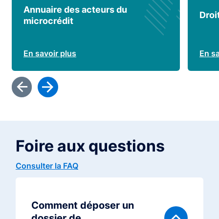
Annuaire des acteurs du
Droi
microcrédit
En savoir plus
En sa
Foire aux questions
Consulter la FAQ
Comment déposer un
dossier de