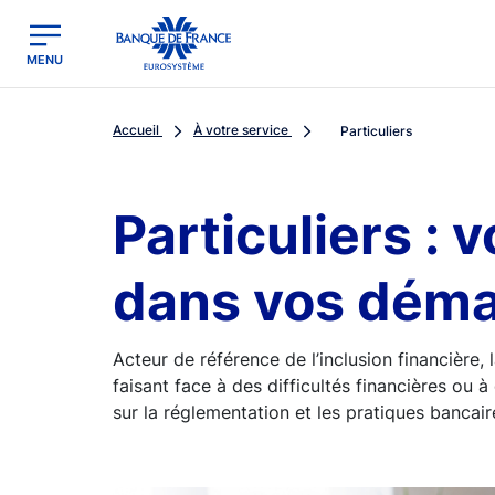
egion
Banque de France - Menu Principal
MENU
Accueil
À votre service
Particuliers
Particuliers :
dans vos dém
Acteur de référence de l’inclusion financière
faisant face à des difficultés financières ou à 
sur la réglementation et les pratiques bancaire