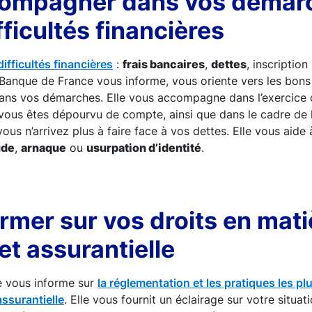
ompagner dans vos démar
fficultés financières
ifficultés financières
:
frais bancaires
,
dettes
, inscription
a Banque de France vous informe, vous oriente vers les bons 
ns vos démarches. Elle vous accompagne dans l’exercice 
vous êtes dépourvu de compte, ainsi que dans le cadre de 
vous n’arrivez plus à faire face à vos dettes. Elle vous aide 
ude
,
arnaque
ou
usurpation d’identité
.
rmer sur vos droits en mati
et assurantielle
e vous informe sur
la réglementation et les pratiques les p
assurantielle
. Elle vous fournit un éclairage sur votre situati