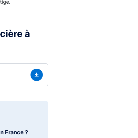
tige.
cière à
en France ?