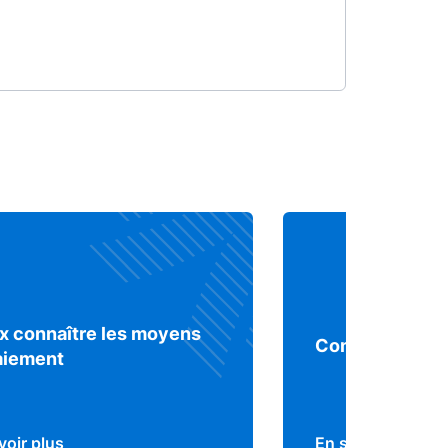
x connaître les moyens
Comprendre le 
aiement
voir plus
En savoir plus