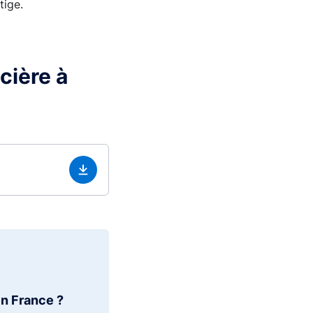
tige.
cière à
en France ?