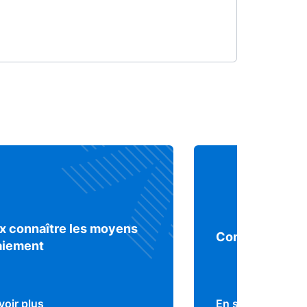
x connaître les moyens
Comprendre le 
aiement
voir plus
En savoir plus