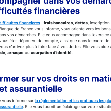
ompagner dans vos démar
fficultés financières
ifficultés financières
:
frais bancaires
,
dettes
, inscription
a Banque de France vous informe, vous oriente vers les bons 
ns vos démarches. Elle vous accompagne dans l’exercice 
vous êtes dépourvu de compte, ainsi que dans le cadre de 
vous n’arrivez plus à faire face à vos dettes. Elle vous aide 
ude
,
arnaque
ou
usurpation d’identité
.
rmer sur vos droits en mati
et assurantielle
e vous informe sur
la réglementation et les pratiques les p
assurantielle
. Elle vous fournit un éclairage sur votre situati