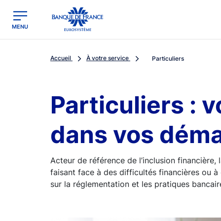
egion
Banque de France - Menu Principal
MENU
Accueil
À votre service
Particuliers
Particuliers :
dans vos dém
Acteur de référence de l’inclusion financière
faisant face à des difficultés financières ou à 
sur la réglementation et les pratiques bancaire