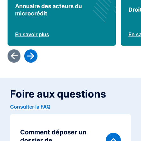
Annuaire des acteurs du
Droi
microcrédit
En savoir plus
En sa
Foire aux questions
Consulter la FAQ
Comment déposer un
dossier de