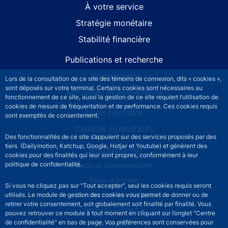
À votre service
Stratégie monétaire
Stabilité financière
Publications et recherche
Statistiques
Lors de la consultation de ce site des témoins de connexion, dits « cookies »,
sont déposés sur votre terminal. Certains cookies sont nécessaires au
Actualités et événements
fonctionnement de ce site, aussi la gestion de ce site requiert l’utilisation de
cookies de mesure de fréquentation et de performance. Ces cookies requis
Nous rejoindre
sont exemptés de consentement.
Comités consultatifs
Des fonctionnalités de ce site s’appuient sur des services proposés par des
tiers (Dailymotion, Katchup, Google, Hotjar et Youtube) et génèrent des
Footer secondary menu
Nous contacter
cookies pour des finalités qui leur sont propres, conformément à leur
politique de confidentialité.
Sourds et malentendants
Espace presse
Si vous ne cliquez pas sur "Tout accepter", seul les cookies requis seront
La direction des Achats
utilisés. Le module de gestion des cookies vous permet de donner ou de
retirer votre consentement, soit globalement soit finalité par finalité. Vous
Services Publics +
pouvez retrouver ce module à tout moment en cliquant sur l’onglet "Centre
de confidentialité" en bas de page. Vos préférences sont conservées pour
Glossaire