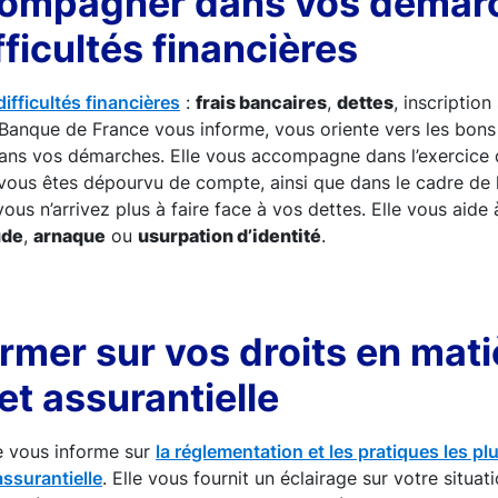
ompagner dans vos démar
fficultés financières
ifficultés financières
:
frais bancaires
,
dettes
, inscription
a Banque de France vous informe, vous oriente vers les bons 
ns vos démarches. Elle vous accompagne dans l’exercice 
vous êtes dépourvu de compte, ainsi que dans le cadre de 
vous n’arrivez plus à faire face à vos dettes. Elle vous aide 
ude
,
arnaque
ou
usurpation d’identité
.
rmer sur vos droits en mati
et assurantielle
e vous informe sur
la réglementation et les pratiques les p
assurantielle
. Elle vous fournit un éclairage sur votre situati