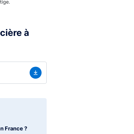
tige.
cière à
en France ?