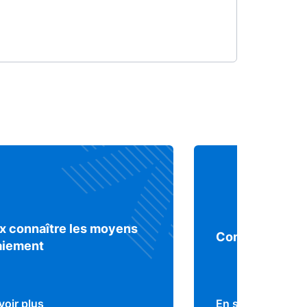
x connaître les moyens
Comprendre le 
aiement
voir plus
En savoir plus