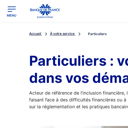
egion
Banque de France - Menu Principal
MENU
Accueil
À votre service
Particuliers
Particuliers :
dans vos dém
Acteur de référence de l’inclusion financière
faisant face à des difficultés financières ou à 
sur la réglementation et les pratiques bancaire