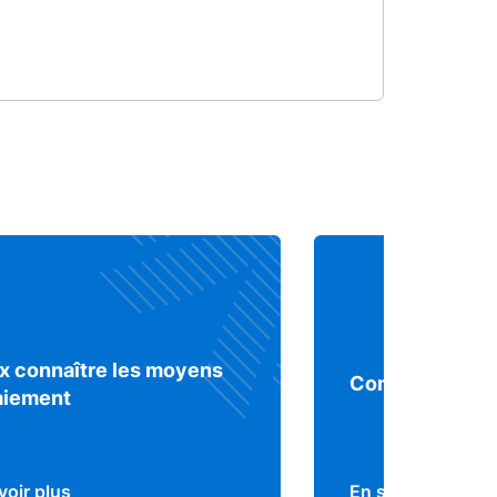
x connaître les moyens
Comprendre le 
aiement
voir plus
En savoir plus