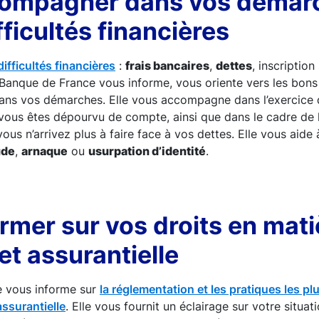
ompagner dans vos démar
fficultés financières
ifficultés financières
:
frais bancaires
,
dettes
, inscription
a Banque de France vous informe, vous oriente vers les bons 
ns vos démarches. Elle vous accompagne dans l’exercice 
vous êtes dépourvu de compte, ainsi que dans le cadre de 
vous n’arrivez plus à faire face à vos dettes. Elle vous aide 
ude
,
arnaque
ou
usurpation d’identité
.
rmer sur vos droits en mati
et assurantielle
e vous informe sur
la réglementation et les pratiques les p
assurantielle
. Elle vous fournit un éclairage sur votre situati