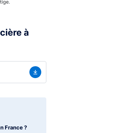
tige.
cière à
en France ?