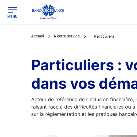
egion
Banque de France - Menu Principal
MENU
Accueil
À votre service
Particuliers
Particuliers :
dans vos dém
Acteur de référence de l’inclusion financière
faisant face à des difficultés financières ou à 
sur la réglementation et les pratiques bancaire