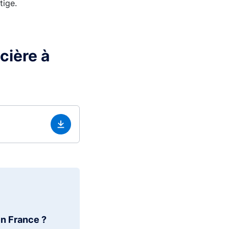
tige.
cière à
en France ?