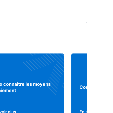
x connaître les moyens
Comprendre le 
aiement
voir plus
En savoir plus