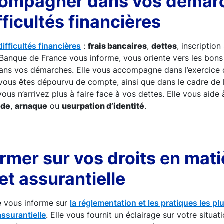
ompagner dans vos démar
fficultés financières
ifficultés financières
:
frais bancaires
,
dettes
, inscription
a Banque de France vous informe, vous oriente vers les bons 
ns vos démarches. Elle vous accompagne dans l’exercice 
vous êtes dépourvu de compte, ainsi que dans le cadre de 
vous n’arrivez plus à faire face à vos dettes. Elle vous aide 
ude
,
arnaque
ou
usurpation d’identité
.
rmer sur vos droits en mati
et assurantielle
e vous informe sur
la réglementation et les pratiques les p
assurantielle
. Elle vous fournit un éclairage sur votre situati