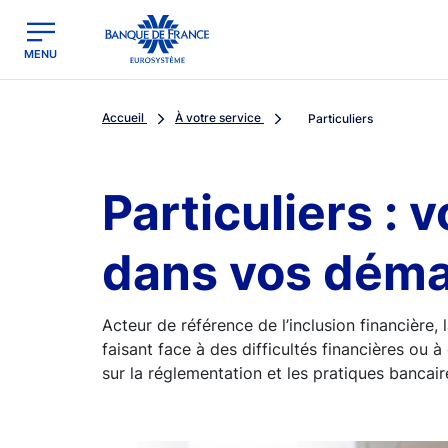
egion
Banque de France - Menu Principal
MENU
Accueil
À votre service
Particuliers
Particuliers :
dans vos dém
Acteur de référence de l’inclusion financière
faisant face à des difficultés financières ou à 
sur la réglementation et les pratiques bancaire