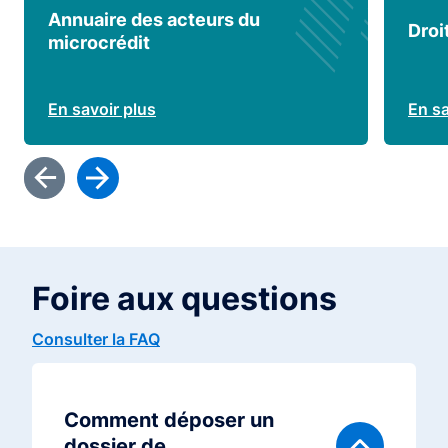
Annuaire des acteurs du
Droi
microcrédit
En savoir plus
En sa
Foire aux questions
Consulter la FAQ
Comment déposer un
dossier de