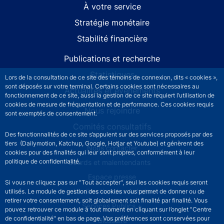
À votre service
Stratégie monétaire
Stabilité financière
Publications et recherche
Statistiques
Lors de la consultation de ce site des témoins de connexion, dits « cookies »,
sont déposés sur votre terminal. Certains cookies sont nécessaires au
Actualités et événements
fonctionnement de ce site, aussi la gestion de ce site requiert l’utilisation de
cookies de mesure de fréquentation et de performance. Ces cookies requis
Nous rejoindre
sont exemptés de consentement.
Comités consultatifs
Des fonctionnalités de ce site s’appuient sur des services proposés par des
tiers (Dailymotion, Katchup, Google, Hotjar et Youtube) et génèrent des
Footer secondary menu
Nous contacter
cookies pour des finalités qui leur sont propres, conformément à leur
politique de confidentialité.
Sourds et malentendants
Espace presse
Si vous ne cliquez pas sur "Tout accepter", seul les cookies requis seront
La direction des Achats
utilisés. Le module de gestion des cookies vous permet de donner ou de
retirer votre consentement, soit globalement soit finalité par finalité. Vous
Services Publics +
pouvez retrouver ce module à tout moment en cliquant sur l’onglet "Centre
de confidentialité" en bas de page. Vos préférences sont conservées pour
Glossaire