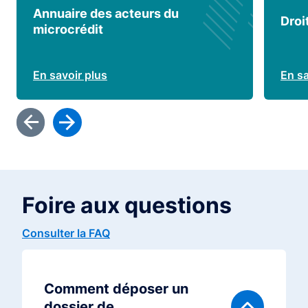
Annuaire des acteurs du
Droi
microcrédit
En savoir plus
En sa
Foire aux questions
Consulter la FAQ
Comment déposer un
dossier de