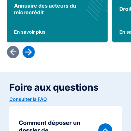
Annuaire des acteurs du
Droi
microcrédit
En savoir plus
En sa
Foire aux questions
Consulter la FAQ
Comment déposer un
dossier de