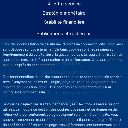
À votre service
Stratégie monétaire
Stabilité financière
Publications et recherche
Statistiques
Lors de la consultation de ce site des témoins de connexion, dits « cookies »,
sont déposés sur votre terminal. Certains cookies sont nécessaires au
Actualités et événements
fonctionnement de ce site, aussi la gestion de ce site requiert l’utilisation de
cookies de mesure de fréquentation et de performance. Ces cookies requis
Nous rejoindre
sont exemptés de consentement.
Comités consultatifs
Des fonctionnalités de ce site s’appuient sur des services proposés par des
tiers (Dailymotion, Katchup, Google, Hotjar et Youtube) et génèrent des
Footer secondary menu
Nous contacter
cookies pour des finalités qui leur sont propres, conformément à leur
politique de confidentialité.
Sourds et malentendants
Espace presse
Si vous ne cliquez pas sur "Tout accepter", seul les cookies requis seront
La direction des Achats
utilisés. Le module de gestion des cookies vous permet de donner ou de
retirer votre consentement, soit globalement soit finalité par finalité. Vous
Services Publics +
pouvez retrouver ce module à tout moment en cliquant sur l’onglet "Centre
de confidentialité" en bas de page. Vos préférences sont conservées pour
Glossaire