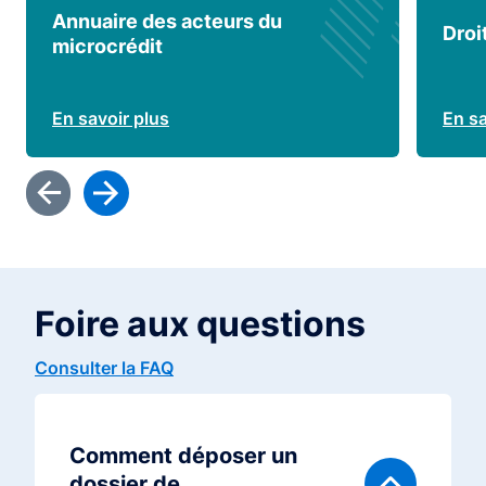
Annuaire des acteurs du
Droi
microcrédit
En savoir plus
En sa
Foire aux questions
Consulter la FAQ
Comment déposer un
dossier de