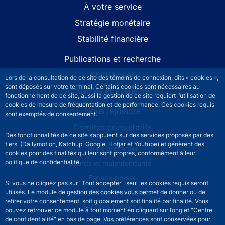
À votre service
Stratégie monétaire
Stabilité financière
Publications et recherche
Statistiques
Lors de la consultation de ce site des témoins de connexion, dits « cookies »,
sont déposés sur votre terminal. Certains cookies sont nécessaires au
Actualités et événements
fonctionnement de ce site, aussi la gestion de ce site requiert l’utilisation de
cookies de mesure de fréquentation et de performance. Ces cookies requis
Nous rejoindre
sont exemptés de consentement.
Comités consultatifs
Des fonctionnalités de ce site s’appuient sur des services proposés par des
tiers (Dailymotion, Katchup, Google, Hotjar et Youtube) et génèrent des
Footer secondary menu
Nous contacter
cookies pour des finalités qui leur sont propres, conformément à leur
politique de confidentialité.
Sourds et malentendants
Espace presse
Si vous ne cliquez pas sur "Tout accepter", seul les cookies requis seront
La direction des Achats
utilisés. Le module de gestion des cookies vous permet de donner ou de
retirer votre consentement, soit globalement soit finalité par finalité. Vous
Services Publics +
pouvez retrouver ce module à tout moment en cliquant sur l’onglet "Centre
de confidentialité" en bas de page. Vos préférences sont conservées pour
Glossaire