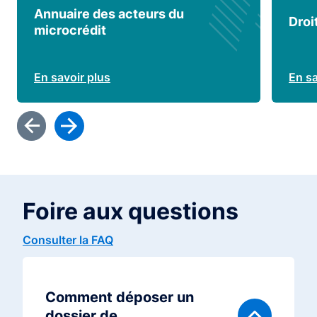
Annuaire des acteurs du
Droi
microcrédit
En savoir plus
En sa
Foire aux questions
Consulter la FAQ
Comment déposer un
dossier de