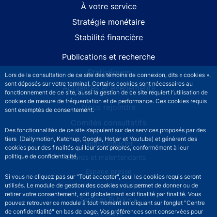
À votre service
Stratégie monétaire
Stabilité financière
Publications et recherche
Statistiques
Lors de la consultation de ce site des témoins de connexion, dits « cookies »,
sont déposés sur votre terminal. Certains cookies sont nécessaires au
Actualités et événements
fonctionnement de ce site, aussi la gestion de ce site requiert l’utilisation de
cookies de mesure de fréquentation et de performance. Ces cookies requis
Nous rejoindre
sont exemptés de consentement.
Comités consultatifs
Des fonctionnalités de ce site s’appuient sur des services proposés par des
tiers (Dailymotion, Katchup, Google, Hotjar et Youtube) et génèrent des
Footer secondary menu
Nous contacter
cookies pour des finalités qui leur sont propres, conformément à leur
politique de confidentialité.
Sourds et malentendants
Espace presse
Si vous ne cliquez pas sur "Tout accepter", seul les cookies requis seront
La direction des Achats
utilisés. Le module de gestion des cookies vous permet de donner ou de
retirer votre consentement, soit globalement soit finalité par finalité. Vous
Services Publics +
pouvez retrouver ce module à tout moment en cliquant sur l’onglet "Centre
de confidentialité" en bas de page. Vos préférences sont conservées pour
Glossaire