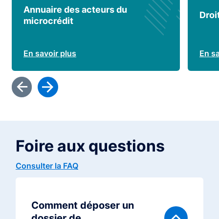
Annuaire des acteurs du
Droi
microcrédit
En savoir plus
En sa
Foire aux questions
Consulter la FAQ
Comment déposer un
dossier de