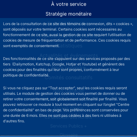
À votre service
Stratégie monétaire
Stabilité financière
Lors de la consultation de ce site des témoins de connexion, dits « cookies »,
sont déposés sur votre terminal. Certains cookies sont nécessaires au
fonctionnement de ce site, aussi la gestion de ce site requiert l’utilisation de
Publications et recherche
cookies de mesure de fréquentation et de performance. Ces cookies requis
Statistiques
sont exemptés de consentement.
Actualités et événements
Des fonctionnalités de ce site s’appuient sur des services proposés par des
tiers (Dailymotion, Katchup, Google, Hotjar et Youtube) et génèrent des
Nous rejoindre
cookies pour des finalités qui leur sont propres, conformément à leur
politique de confidentialité.
Comités consultatifs
Si vous ne cliquez pas sur "Tout accepter", seul les cookies requis seront
Footer secondary menu
Nous contacter
utilisés. Le module de gestion des cookies vous permet de donner ou de
Sourds et malentendants
retirer votre consentement, soit globalement soit finalité par finalité. Vous
pouvez retrouver ce module à tout moment en cliquant sur l’onglet "Centre
Espace presse
de confidentialité" en bas de page. Vos préférences sont conservées pour
une durée de 6 mois. Elles ne sont pas cédées à des tiers ni utilisées à
La direction des Achats
d'autres fins.
Services Publics +
Glossaire