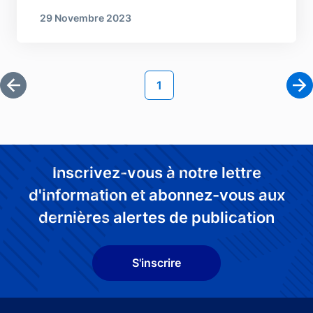
29 Novembre 2023
Pagination
Page courante
1
Première page
Pa
Inscrivez-vous à notre lettre
d'information et abonnez-vous aux
dernières alertes de publication
S'inscrire