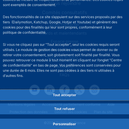
Nous rejoindre
sont exemptés de consentement.
Comités consultatifs
Des fonctionnalités de ce site s’appuient sur des services proposés par des
tiers (Dailymotion, Katchup, Google, Hotjar et Youtube) et génèrent des
Footer secondary menu
Nous contacter
cookies pour des finalités qui leur sont propres, conformément à leur
politique de confidentialité.
Sourds et malentendants
Espace presse
Si vous ne cliquez pas sur "Tout accepter", seul les cookies requis seront
La direction des Achats
utilisés. Le module de gestion des cookies vous permet de donner ou de
retirer votre consentement, soit globalement soit finalité par finalité. Vous
Services Publics +
pouvez retrouver ce module à tout moment en cliquant sur l’onglet "Centre
de confidentialité" en bas de page. Vos préférences sont conservées pour
Glossaire
une durée de 6 mois. Elles ne sont pas cédées à des tiers ni utilisées à
FAQs
d'autres fins.
Tout accepter
Footer legal notice menu
Mentions légales
Accessibilité partiellement conforme
Aide
Tout refuser
Protection des données
Gestion des cookies
Plan du site
©2026 Banque de France
Personnaliser