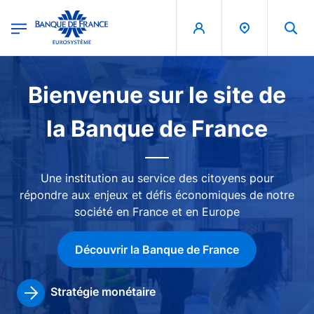
egion
Banque de France - Menu Principal
Aller au contenu principal
Image
Bienvenue sur le site de
la Banque de France
Une institution au service des citoyens pour
répondre aux enjeux et défis économiques de notre
société en France et en Europe
Découvrir la Banque de France
Stratégie monétaire