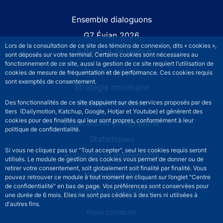
Site navigation
Ensemble dialoguons
G7 Évian 2026
Lors de la consultation de ce site des témoins de connexion, dits « cookies »,
La Banque de France
sont déposés sur votre terminal. Certains cookies sont nécessaires au
fonctionnement de ce site, aussi la gestion de ce site requiert l’utilisation de
À votre service
cookies de mesure de fréquentation et de performance. Ces cookies requis
sont exemptés de consentement.
Stratégie monétaire
Stabilité financière
Des fonctionnalités de ce site s’appuient sur des services proposés par des
tiers (Dailymotion, Katchup, Google, Hotjar et Youtube) et génèrent des
cookies pour des finalités qui leur sont propres, conformément à leur
Publications et recherche
politique de confidentialité.
Statistiques
Si vous ne cliquez pas sur "Tout accepter", seul les cookies requis seront
Actualités et événements
utilisés. Le module de gestion des cookies vous permet de donner ou de
retirer votre consentement, soit globalement soit finalité par finalité. Vous
Nous rejoindre
pouvez retrouver ce module à tout moment en cliquant sur l’onglet "Centre
de confidentialité" en bas de page. Vos préférences sont conservées pour
Comités consultatifs
une durée de 6 mois. Elles ne sont pas cédées à des tiers ni utilisées à
d'autres fins.
Footer secondary menu
Nous contacter