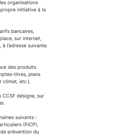
 les organisations
ropre initiative à la
rifs bancaires,
place, sur internet,
 à l’adresse suivante
nce des produits
mptes-titres, plans
 climat, etc.).
du CCSF désigne, sur
er.
maines suivants :
rticuliers (FICP),
t de prévention du