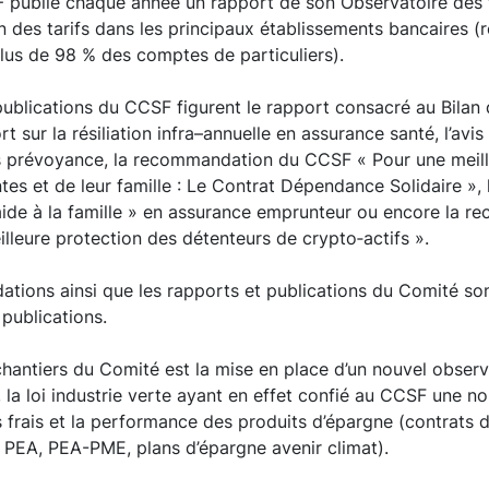
 publie chaque année un rapport de son Observatoire des t
on des tarifs dans les principaux établissements bancaires (
lus de 98 % des comptes de particuliers).
publications du CCSF figurent le rapport consacré au Bilan 
t sur la résiliation infra–annuelle en assurance santé, l’avi
ats prévoyance, la recommandation du CCSF « Pour une meil
s et de leur famille : Le Contrat Dépendance Solidaire », l
 aide à la famille » en assurance emprunteur ou encore la 
leure protection des détenteurs de crypto‑actifs ».
tions ainsi que les rapports et publications du Comité son
publications.
chantiers du Comité est la mise en place d’un nouvel observ
 la loi industrie verte ayant en effet confié au CCSF une no
es frais et la performance des produits d’épargne (contrats 
, PEA, PEA-PME, plans d’épargne avenir climat).