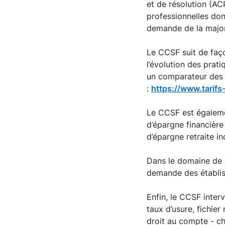
et de résolution (ACP
professionnelles dont
demande de la major
Le CCSF suit de faço
l’évolution des pratiq
un comparateur des p
:
https://www.tarifs
Le CCSF est égalemen
d’épargne financière
d’épargne retraite in
Dans le domaine de l
demande des établiss
Enfin, le CCSF inter
taux d’usure, fichie
droit au compte - ch