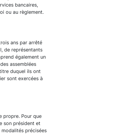
rvices bancaires,
loi ou au règlement.
ois ans par arrêté
l, de représentants
omprend également un
s des assemblées
tre duquel ils ont
ier sont exercées à
ne propre. Pour que
e son président et
s modalités précisées