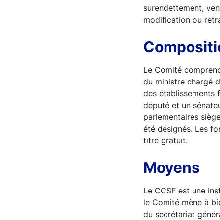
surendettement, vent
modification ou retra
Composit
Le Comité comprend 
du ministre chargé d
des établissements 
député et un sénateu
parlementaires siège
été désignés. Les fo
titre gratuit.
Moyens
Le CCSF est une inst
le Comité mène à bie
du secrétariat génér