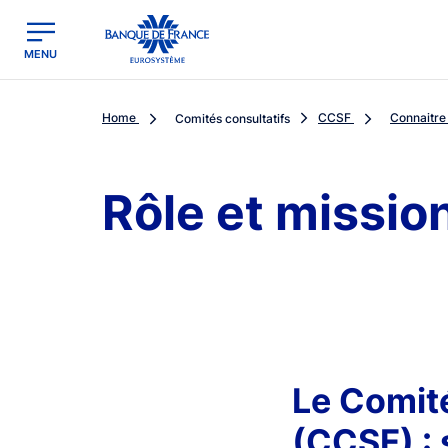
egion
Banque de France - Menu Principal
MENU
Home
CCSF
Connaitre
Comités consultatifs
Rôle et missi
Le Comité
(CCSF) : 