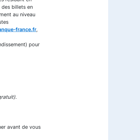
des billets en
ement au niveau
stes
anque-france.fr
,
ndissement) pour
ratuit).
gner avant de vous