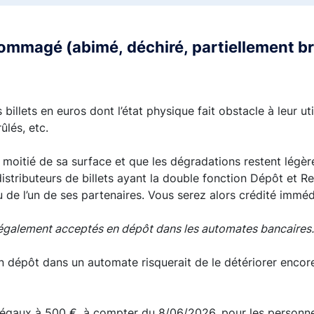
dommagé (abimé, déchiré, partiellement br
illets en euros dont l’état physique fait obstacle à leur utili
ûlés, etc.
 la moitié de sa surface et que les dégradations restent lég
stributeurs de billets ayant la double fonction Dépôt et Re
de l’un de ses partenaires. Vous serez alors crédité immé
nt également acceptés en dépôt dans les automates bancaires.
n dépôt dans un automate risquerait de le détériorer encor
 égaux à 500 €, à compter du 8/06/2026, pour les personne