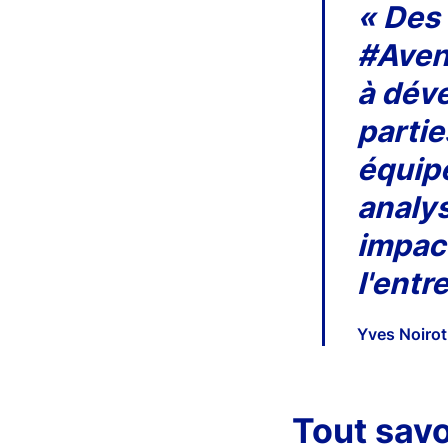
« Des 
#Avent
à déve
partie
équipe
analy
impact
l'entr
Yves Noirot
Tout savo