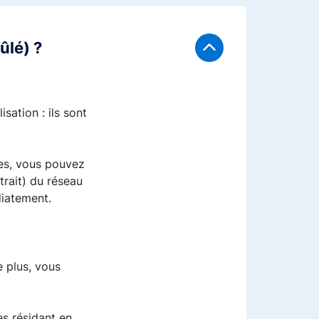
ûlé) ?
sation : ils sont
ères, vous pouvez
trait) du réseau
diatement.
e plus, vous
s résidant en