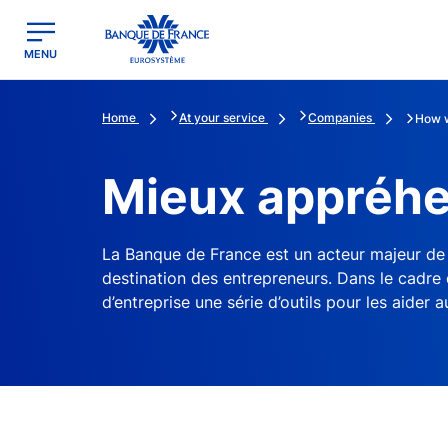
egion
Banque de France - Menu Principal
MENU
Home
At your service
Companies
How w
Mieux appréhen
La Banque de France est un acteur majeur de 
destination des entrepreneurs. Dans le cadre d
d’entreprise une série d’outils pour les aider a