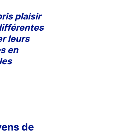
is plaisir
différentes
er leurs
es en
les
yens de