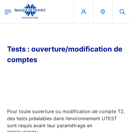
egion
Banque de France - Menu Principal
Skip to main content
Tests : ouverture/modification de
comptes
Pour toute ouverture ou modification de compte T2,
des tests préalables dans l’environnement UTEST
sont requis avant leur paramétrage en