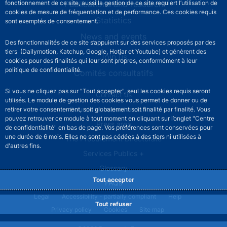
Publications and research
fonctionnement de ce site, aussi la gestion de ce site requiert l’utilisation de
cookies de mesure de fréquentation et de performance. Ces cookies requis
Statistics
sont exemptés de consentement.
News and events
Des fonctionnalités de ce site s’appuient sur des services proposés par des
tiers (Dailymotion, Katchup, Google, Hotjar et Youtube) et génèrent des
Join us
cookies pour des finalités qui leur sont propres, conformément à leur
politique de confidentialité.
Comités consultatifs
Si vous ne cliquez pas sur "Tout accepter", seul les cookies requis seront
Footer secondary menu
Contact us
utilisés. Le module de gestion des cookies vous permet de donner ou de
Sourds et malentendants
retirer votre consentement, soit globalement soit finalité par finalité. Vous
pouvez retrouver ce module à tout moment en cliquant sur l’onglet "Centre
Press area
de confidentialité" en bas de page. Vos préférences sont conservées pour
une durée de 6 mois. Elles ne sont pas cédées à des tiers ni utilisées à
The Procurement Directorate
d'autres fins.
Services Publics +
Glossary
Tout accepter
FAQs
Footer legal notice menu
Legal
Accessibility - partially compliant
Help
Tout refuser
Privacy policy
Cookies
Site map