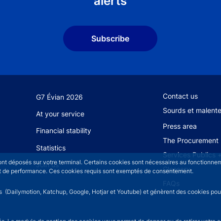
alerts
Subscribe
Footer secondary
Contact us
G7 Évian 2026
Sourds et malent
At your service
Press area
Financial stability
The Procurement 
Statistics
Services Publics 
sont déposés sur votre terminal. Certains cookies sont nécessaires au fonctionneme
Join us
Glossary
n et de performance. Ces cookies requis sont exemptés de consentement.
FAQs
rs (Dailymotion, Katchup, Google, Hotjar et Youtube) et génèrent des cookies pour 