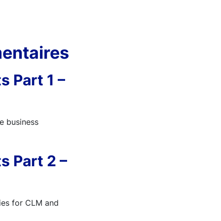
entaires
 Part 1 –
he business
s Part 2 –
ties for CLM and