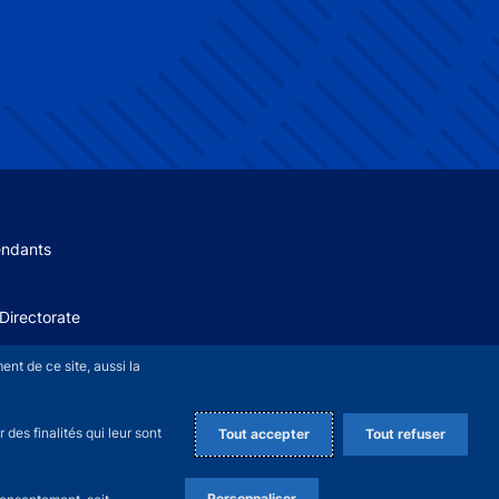
 menu
endants
Directorate
+
nt de ce site, aussi la
des finalités qui leur sont
Tout accepter
Tout refuser
Personnaliser