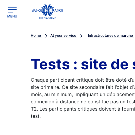
egion
Banque de France - Menu Principal
MENU
Home
At your service
Infrastructures de marché
Tests : site de
Chaque participant critique doit être doté d’u
site primaire. Ce site secondaire fait l’objet 
mois, au minimum, impliquant un déplacement 
connexion à distance ne constitue pas un test
T2. Les participants critiques doivent à fourn
test.