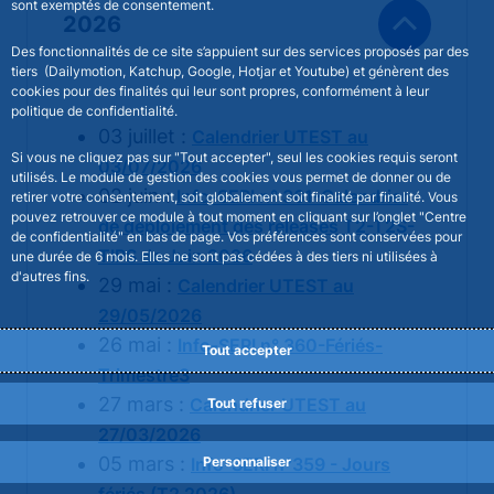
sont exemptés de consentement.
2026
Des fonctionnalités de ce site s’appuient sur des services proposés par des
tiers (Dailymotion, Katchup, Google, Hotjar et Youtube) et génèrent des
cookies pour des finalités qui leur sont propres, conformément à leur
politique de confidentialité.
03 juillet :
Calendrier UTEST au
Si vous ne cliquez pas sur "Tout accepter", seul les cookies requis seront
03/07/2026
utilisés. Le module de gestion des cookies vous permet de donner ou de
02 juin :
Info-SERI n° 361-Calendrier
retirer votre consentement, soit globalement soit finalité par finalité. Vous
pouvez retrouver ce module à tout moment en cliquant sur l’onglet "Centre
de déploiement des releases T2-T2S-
de confidentialité" en bas de page. Vos préférences sont conservées pour
TIPS de Juin 2026
une durée de 6 mois. Elles ne sont pas cédées à des tiers ni utilisées à
d'autres fins.
29 mai :
Calendrier UTEST au
29/05/2026
26 mai :
Info-SERI n° 360-Fériés-
Tout accepter
Trimestre3
27 mars :
Calendrier UTEST au
Tout refuser
27/03/2026
05 mars :
Info-SERI n°359 - Jours
Personnaliser