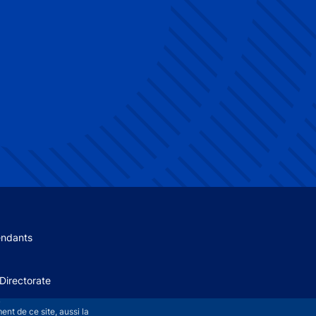
 menu
endants
Directorate
+
nt de ce site, aussi la