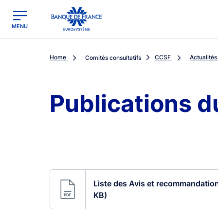
egion
Banque de France - Menu Principal
MENU
Home
CCSF
Actualités
Comités consultatifs
Publications 
Liste des Avis et recommandation
KB)