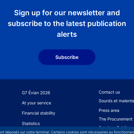
Sign up for our newsletter and
subscribe to the latest publication
alerts
Subscribe
Footer secondary
Contact us
G7 Évian 2026
Sourds et malent
At your service
Press area
Financial stability
The Procurement 
Statistics
Services Publics 
sont déposés sur votre terminal. Certains cookies sont nécessaires au fonctionneme
Join us