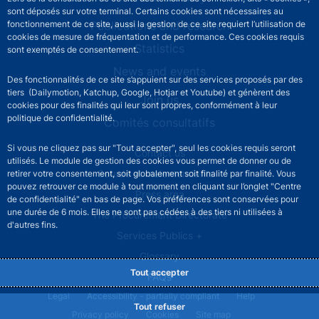
sont déposés sur votre terminal. Certains cookies sont nécessaires au
fonctionnement de ce site, aussi la gestion de ce site requiert l’utilisation de
Publications and research
cookies de mesure de fréquentation et de performance. Ces cookies requis
Statistics
sont exemptés de consentement.
News and events
Des fonctionnalités de ce site s’appuient sur des services proposés par des
tiers (Dailymotion, Katchup, Google, Hotjar et Youtube) et génèrent des
Join us
cookies pour des finalités qui leur sont propres, conformément à leur
politique de confidentialité.
Comités consultatifs
Si vous ne cliquez pas sur "Tout accepter", seul les cookies requis seront
Footer secondary menu
Contact us
utilisés. Le module de gestion des cookies vous permet de donner ou de
Sourds et malentendants
retirer votre consentement, soit globalement soit finalité par finalité. Vous
pouvez retrouver ce module à tout moment en cliquant sur l’onglet "Centre
Press area
de confidentialité" en bas de page. Vos préférences sont conservées pour
une durée de 6 mois. Elles ne sont pas cédées à des tiers ni utilisées à
The Procurement Directorate
d'autres fins.
Services Publics +
Glossary
Tout accepter
FAQs
Footer legal notice menu
Legal
Accessibility - partially compliant
Help
Tout refuser
Privacy policy
Cookies
Site map