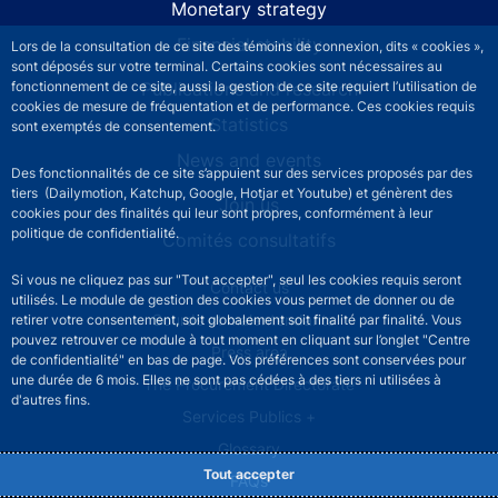
Monetary strategy
Financial stability
Lors de la consultation de ce site des témoins de connexion, dits « cookies »,
sont déposés sur votre terminal. Certains cookies sont nécessaires au
Publications and research
fonctionnement de ce site, aussi la gestion de ce site requiert l’utilisation de
cookies de mesure de fréquentation et de performance. Ces cookies requis
Statistics
sont exemptés de consentement.
News and events
Des fonctionnalités de ce site s’appuient sur des services proposés par des
tiers (Dailymotion, Katchup, Google, Hotjar et Youtube) et génèrent des
Join us
cookies pour des finalités qui leur sont propres, conformément à leur
politique de confidentialité.
Comités consultatifs
Si vous ne cliquez pas sur "Tout accepter", seul les cookies requis seront
Footer secondary menu
Contact us
utilisés. Le module de gestion des cookies vous permet de donner ou de
Sourds et malentendants
retirer votre consentement, soit globalement soit finalité par finalité. Vous
pouvez retrouver ce module à tout moment en cliquant sur l’onglet "Centre
Press area
de confidentialité" en bas de page. Vos préférences sont conservées pour
une durée de 6 mois. Elles ne sont pas cédées à des tiers ni utilisées à
The Procurement Directorate
d'autres fins.
Services Publics +
Glossary
Tout accepter
FAQs