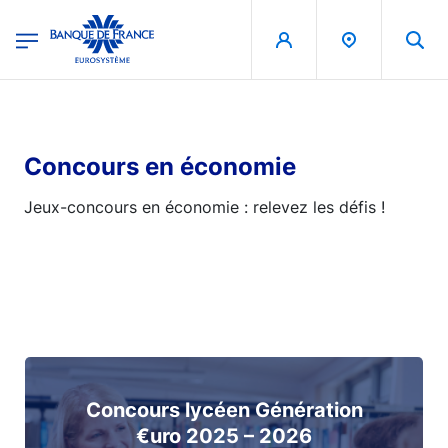
egion
Banque de France - Menu Principal
Skip to main content
Concours en économie
Jeux-concours en économie : relevez les défis !
Concours lycéen Génération
€uro 2025 – 2026