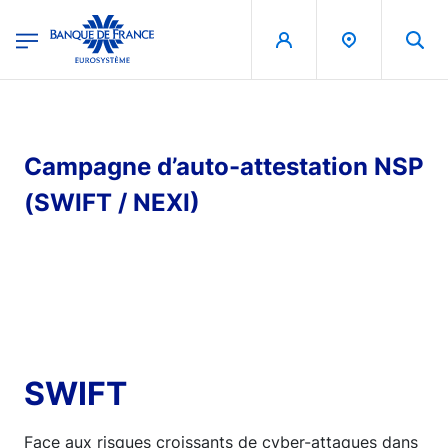
egion
Banque de France - Menu Principal
Skip to main content
Campagne d’auto-attestation NSP
(SWIFT / NEXI)
SWIFT
Face aux risques croissants de cyber-attaques dans