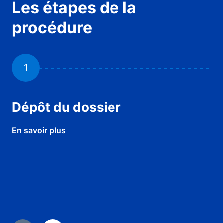
Les étapes de la
procédure
1
Dépôt du dossier
L
s
En savoir plus
r
En 