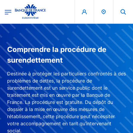
egion
Banque de France - Menu Principal
Skip to main content
Comprendre la procédure de
surendettement
Destinée à protéger les particuliers confrontés à des
problèmes de dettes, la procédure de
surendettement est un service public dont le
traitement est mis en œuvre par la Banque de
France. La procédure est gratuite. Du dépôt du
dossier à la mise en œuvre des mesures de
rétablissement, cette procédure peut nécessiter
votre accompagnement en tant qu’intervenant
social.