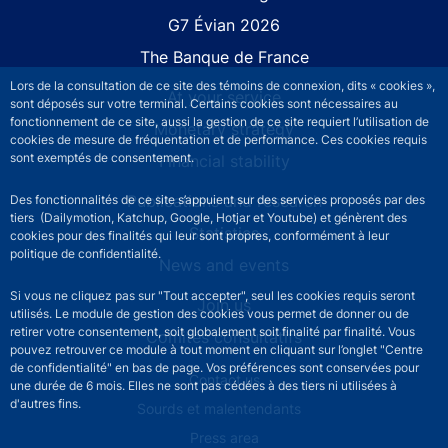
G7 Évian 2026
The Banque de France
Lors de la consultation de ce site des témoins de connexion, dits « cookies »,
At your service
sont déposés sur votre terminal. Certains cookies sont nécessaires au
fonctionnement de ce site, aussi la gestion de ce site requiert l’utilisation de
Monetary strategy
cookies de mesure de fréquentation et de performance. Ces cookies requis
sont exemptés de consentement.
Financial stability
Publications and research
Des fonctionnalités de ce site s’appuient sur des services proposés par des
tiers (Dailymotion, Katchup, Google, Hotjar et Youtube) et génèrent des
Statistics
cookies pour des finalités qui leur sont propres, conformément à leur
politique de confidentialité.
News and events
Si vous ne cliquez pas sur "Tout accepter", seul les cookies requis seront
Join us
utilisés. Le module de gestion des cookies vous permet de donner ou de
retirer votre consentement, soit globalement soit finalité par finalité. Vous
Comités consultatifs
pouvez retrouver ce module à tout moment en cliquant sur l’onglet "Centre
de confidentialité" en bas de page. Vos préférences sont conservées pour
Footer secondary menu
Contact us
une durée de 6 mois. Elles ne sont pas cédées à des tiers ni utilisées à
d'autres fins.
Sourds et malentendants
Press area