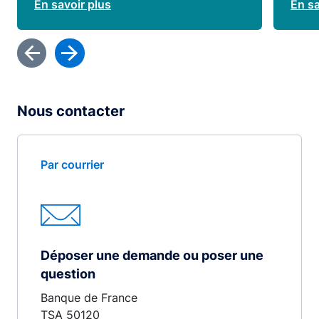
En savoir plus
En sa
Nous contacter
Par courrier
Déposer une demande ou poser une
question
Banque de France
TSA 50120