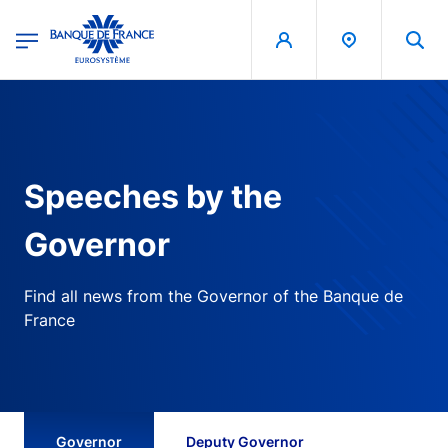
egion
Banque de France - Menu Principal
Skip to main content
Speeches by the
Governor
Find all news from the Governor of the Banque de
France
Governor
Deputy Governor