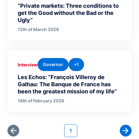
“Private markets: Three conditions to
get the Good without the Bad or the
Ugly”
12th of March 2026
Governor
+1
Interview
Les Echos: “François Villeroy de
Galhau: The Banque de France has
been the greatest mission of my life”
16th of February 2026
Pagination
Current page
1
First page
Next 