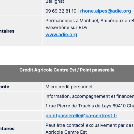
Bellignat
rhone.alpes@adie.org
09 69 32 81 10 |
Permanences à Montluel, Ambérieux en Bu
Valserhône sur RDV
taires
www.adie.org
Crédit Agricole Centre Est / Point passerelle
ordé
Microcrédit personnel
Information, accompagnement et financem
1 rue Pierre de Truchis de Lays 69410 
pointpasserelle@ca-centrest.fr
Peut être contacté exclusivement par des 
taires
Agricole Centre Est