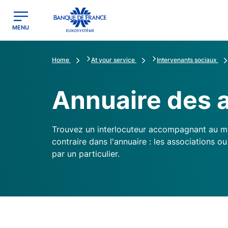
egion
Banque de France - Menu Principal
MENU
Home
At your service
Intervenants sociaux
Annuaire des a
Trouvez un interlocuteur accompagnant au mi
contraire dans l'annuaire : les associations
par un particulier.