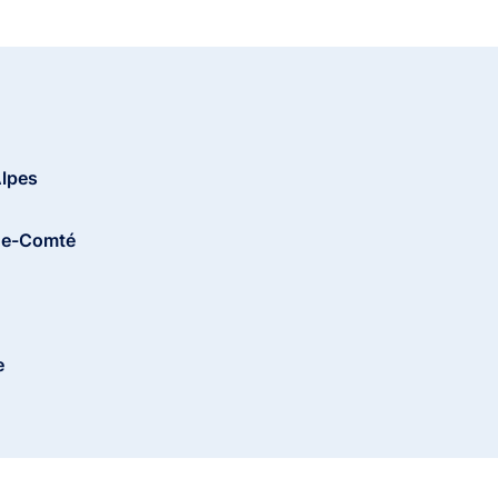
lpes
he-Comté
e