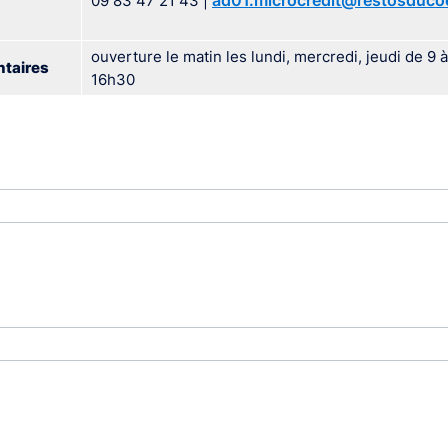
ad01.microcredit@restosduco
09 83 47 21 43 |
ouverture le matin les lundi, mercredi, jeudi de 9 à
taires
16h30