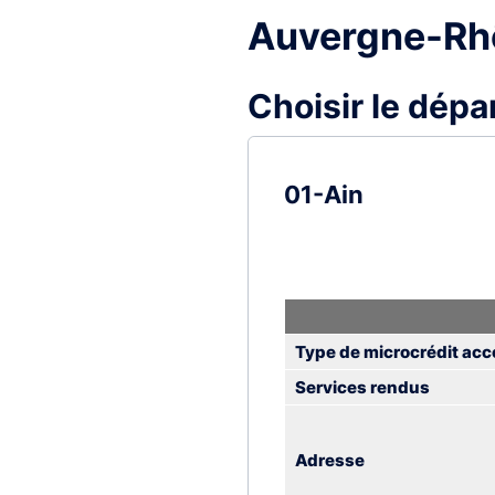
Auvergne-Rh
7. Hauts-de-France
Choisir le dép
8. Île-de-France
9. Normandie
01-Ain
10. Nouvelle-Aquitai
11. Occitanie
Type de microcrédit acc
12. Pays de la Loire
Services rendus
13. Provence-Alpes-
Adresse
14. Outre-mer