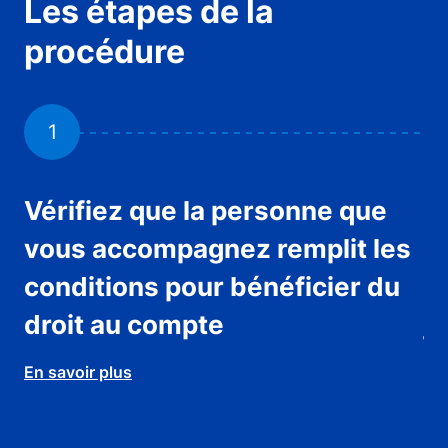
Les étapes de la
procédure
1
Vérifiez que la personne que
C
vous accompagnez remplit les
d
conditions pour bénéficier du
c
droit au compte
j
En savoir plus
En 