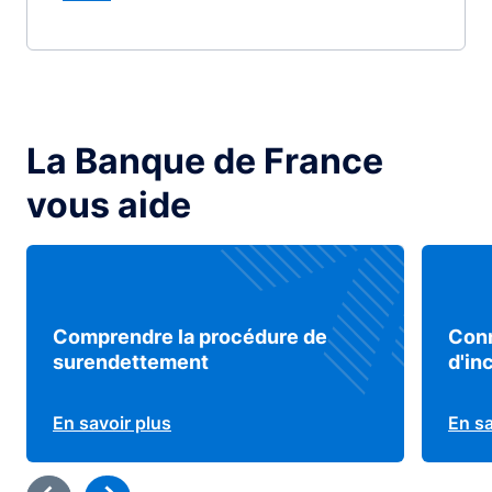
La Banque de France
vous aide
Comprendre la procédure de
Conn
surendettement
d'in
En savoir plus
En sa