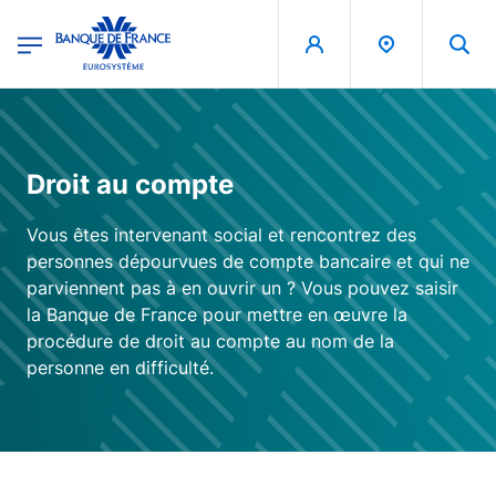
egion
Banque de France - Menu Principal
Skip to main content
Droit au compte
Vous êtes intervenant social et rencontrez des
personnes dépourvues de compte bancaire et qui ne
parviennent pas à en ouvrir un ? Vous pouvez saisir
la Banque de France pour mettre en œuvre la
procédure de droit au compte au nom de la
personne en difficulté.