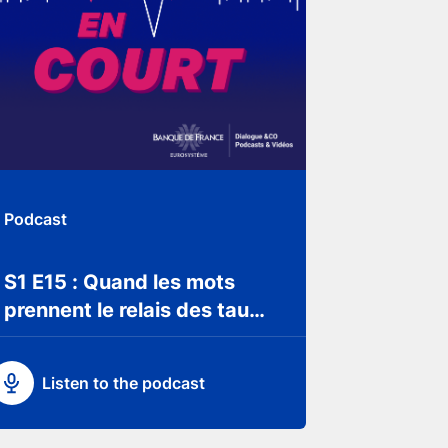
Podcast
Podcast
S1 E15 : Quand les mots
S1 E14
prennent le relais des taux
direct
: la forward guidance
plus : 
easin
Listen to the podcast
Lis