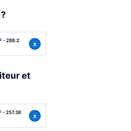
 ?
F - 288.2
iteur et
F - 257.36