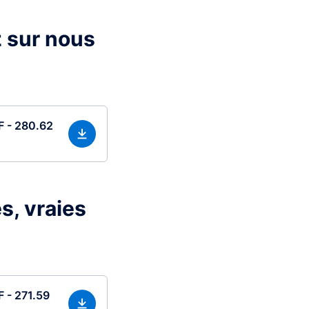
z sur nous
F - 280.62
s, vraies
F - 271.59