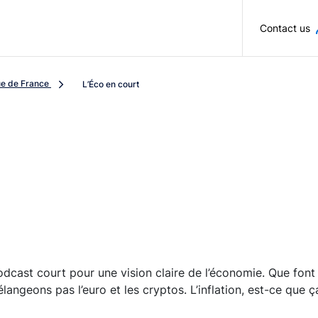
Skip to main content
Contact us
ue de France
L’Éco en court
odcast court pour une vision claire de l’économie. Que fon
angeons pas l’euro et les cryptos. L’inflation, est-ce que ç