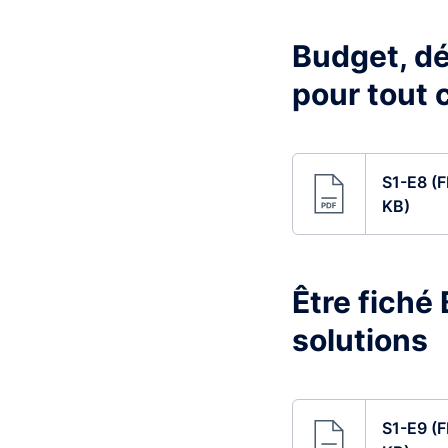
Budget, dé
pour tout 
S1-E8 (F
KB)
Être fiché
solutions
S1-E9 (F