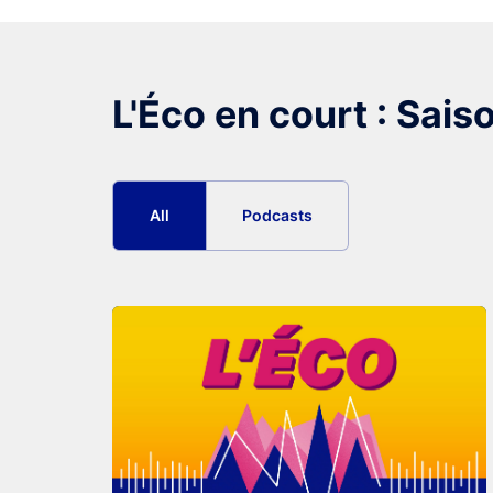
L'Éco en court : Sais
All
Podcasts