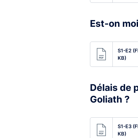
Est-on moi
S1-E2 (F
KB)
Délais de 
Goliath ?
S1-E3 (F
KB)