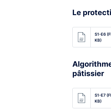
Le protect
S1-E6 (F
KB)
Algorithme 
pâtissier
S1-E7 (F
KB)