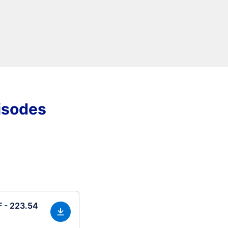
pisodes
F - 223.54