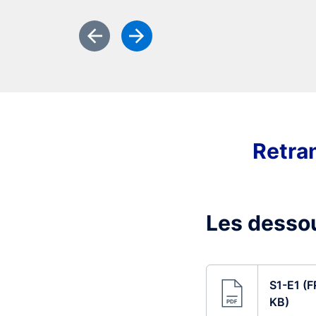
Previous slide
Next slide
Retran
Les dessou
S1-E1 (F
KB)