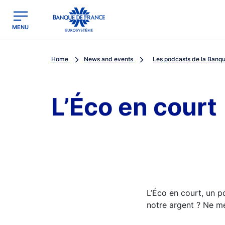
egion
Banque de France - Menu Principal
MENU
Home
News and events
Les podcasts de la Banq
L’Éco en court
L’Éco en court, un p
notre argent ? Ne mél