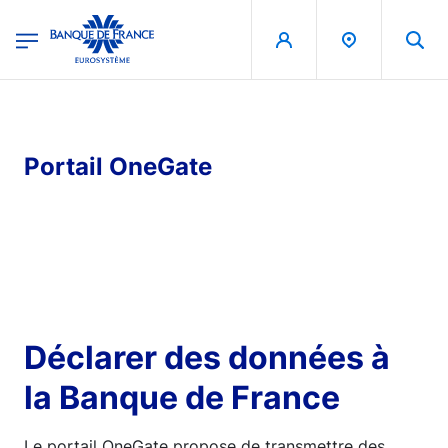
egion
Banque de France - Menu Principal
Skip to main content
Portail OneGate
Déclarer des données à
la Banque de France
Le portail OneGate propose de transmettre des